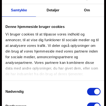
Bevægelse i hverdagen
Samtykke
Detaljer
Om
Temauger og rejser
Denne hjemmeside bruger cookies
Weekender og ferier
Vi bruger cookies til at tilpasse vores indhold og
Skolens retningslinjer
annoncer, til at vise dig funktioner til sociale medier og til
at analysere vores trafik. Vi deler også oplysninger om
Mød personalet
din brug af vores hjemmeside med vores partnere inden
for sociale medier, annonceringspartnere og
Valgfag
analysepartnere. Vores partnere kan kombinere disse
data med andre oplysninger, du har givet dem, eller som
Valgfag
de har indsamlet fra din brug af deres tjenester.
Outdoor
Samtykkevalg
Fodbold
Nødvendig
E-sport på efterskole